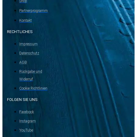
Shop
Partnerprogramm
Kontakt
RECHTLICHES
Impressum
Datenschutz
AGB
Rückgabe und
Widerruf
Cookie Richtlinien
FOLGEN SIE UNS
Facebook
Instagram
YouTube