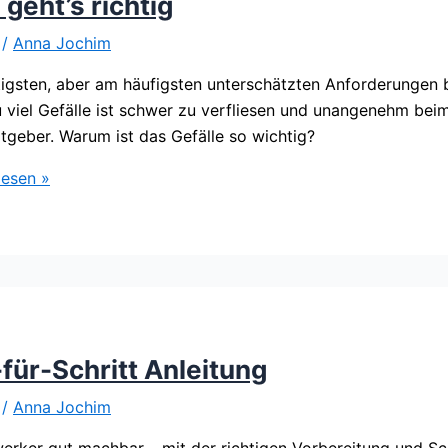
geht’s richtig
/
Anna Jochim
chtigsten, aber am häufigsten unterschätzten Anforderunge
viel Gefälle ist schwer zu verfliesen und unangenehm beim
tgeber. Warum ist das Gefälle so wichtig?
lesen »
für-Schritt Anleitung
/
Anna Jochim
rker gut machbar – mit der richtigen Vorbereitung und Schr