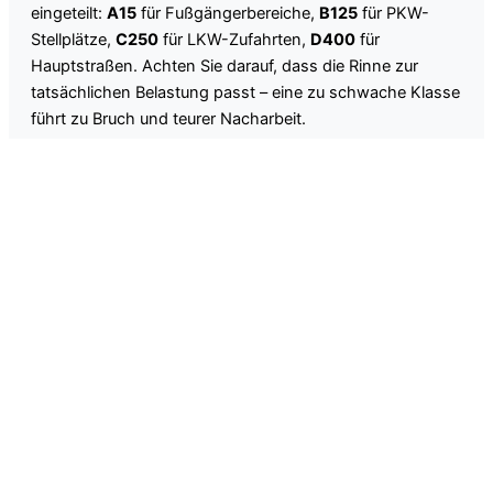
eingeteilt:
A15
für Fußgängerbereiche,
B125
für PKW-
Stellplätze,
C250
für LKW-Zufahrten,
D400
für
Hauptstraßen. Achten Sie darauf, dass die Rinne zur
tatsächlichen Belastung passt – eine zu schwache Klasse
führt zu Bruch und teurer Nacharbeit.
Montage und Gefälle
Außenrinnen sollten mit einem
Längsgefälle von
mindestens 0,5 %
verlegt werden, damit das Wasser
zuverlässig abfließt. Unsere Rinnen sind in
Standardlängen von 0,5 m und 1 m erhältlich und können
mit passendem Zubehör (Endkappen, Anschlussrohr DN
100/150) zu einem kompletten System kombiniert
werden.
Lichte Weite:
100–200 mm je nach erwartetem
Wasseranfall
Rostschutz:
Edelstahl AISI 304 für Normalklima, AISI
316 für Küstengebiete