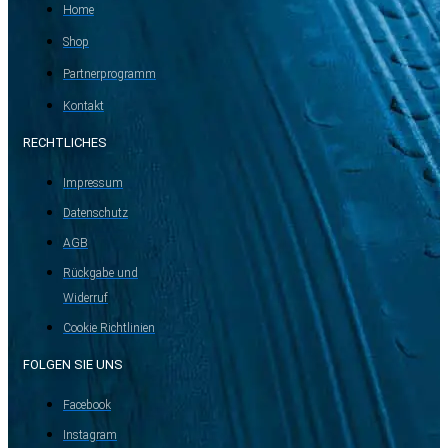
Home
Shop
Partnerprogramm
Kontakt
RECHTLICHES
Impressum
Datenschutz
AGB
Rückgabe und
Widerruf
Cookie Richtlinien
FOLGEN SIE UNS
Facebook
Instagram